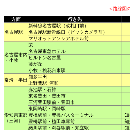
＜路線図
方面
行き先
新幹線名古屋駅（改札口前）
名古屋駅
名古屋駅新幹線口（ビックカメラ前）
マリオットアソシアホテル前
栄
名古屋東急ホテル
名古屋市内
ヒルトン名古屋
・小牧
藤が丘
小牧・桃花台東駅
知多半田
常滑・半田
上野間駅･河和
赤池駅・石神
東名豊田・豊田市
三河豊田駅前・豊田市
東岡崎駅・岡崎駅
愛知県東部
豊橋駅前・豊橋バスターミナル
知
（三河）
豊橋駅前・植田車庫前
知
緒川駅前・刈谷駅前・知立駅
知