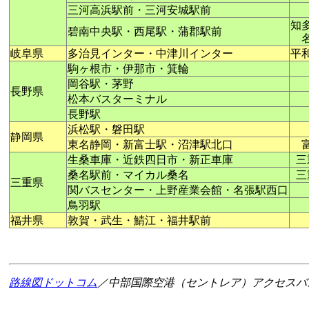
三河高浜駅前・三河安城駅前
知
碧南中央駅・西尾駅・蒲郡駅前
岐阜県
多治見インター・中津川インター
平
駒ヶ根市・伊那市・箕輪
岡谷駅・茅野
長野県
松本バスターミナル
長野駅
浜松駅・磐田駅
静岡県
東名静岡・新富士駅・沼津駅北口
生桑車庫・近鉄四日市・新正車庫
三
桑名駅前・マイカル桑名
三
三重県
関バスセンター・上野産業会館・名張駅西口
鳥羽駅
福井県
敦賀・武生・鯖江・福井駅前
路線図ドットコム
／中部国際空港（セントレア）アクセスバ