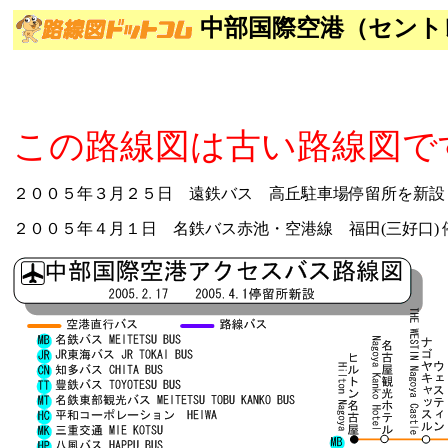
中部国際空港（セント
この路線図は古い路線図で
２００５年３月２５日 遠鉄バス 高丘駐車場停留所を新設
２００５年４月１日 名鉄バス赤池・空港線 福田(三好口)