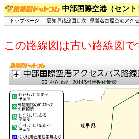
中部国際空港（セント
トップページ
愛知県路線図目次
県営名古屋空港アク
この路線図は古い路線図で