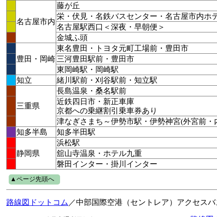
藤が丘
栄・伏見・名鉄バスセンター・名古屋市内ホ
名古屋市内
名古屋駅西口＜深夜・早朝便＞
金城ふ頭
東名豊田・トヨタ元町工場前・豊田市
豊田・岡崎
三河豊田駅前・豊田市
東岡崎駅・岡崎駅
知立
緒川駅前・刈谷駅前・知立駅
長島温泉・桑名駅前
近鉄四日市・新正車庫
三重県
京都への乗継割引乗車券あり
津なぎさまち～伊勢市駅・伊勢神宮(外宮前・
知多半島
知多半田駅
浜松駅
静岡県
舘山寺温泉・ホテル九重
磐田インター・掛川インター
▲ページ先頭へ
路線図ドットコム
／中部国際空港（セントレア）アクセスバ