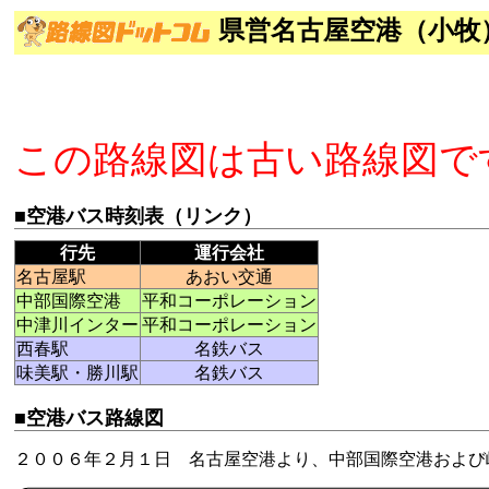
県営名古屋空港（小牧
この路線図は古い路線図で
■空港バス時刻表（リンク）
行先
運行会社
名古屋駅
あおい交通
中部国際空港
平和コーポレーション
中津川インター
平和コーポレーション
西春駅
名鉄バス
味美駅・勝川駅
名鉄バス
■空港バス路線図
２００６年２月１日 名古屋空港より、中部国際空港および