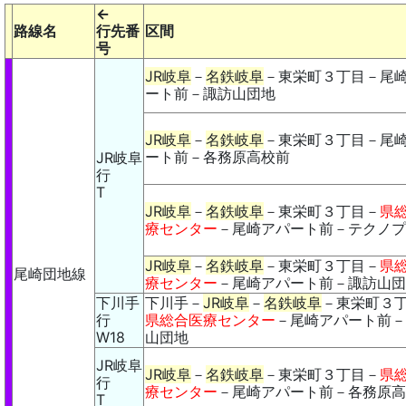
←
路線名
行先番
区間
号
JR岐阜
－
名鉄岐阜
－東栄町３丁目－尾
ート前－諏訪山団地
JR岐阜
－
名鉄岐阜
－東栄町３丁目－尾
ート前－各務原高校前
JR岐阜
行
T
JR岐阜
－
名鉄岐阜
－東栄町３丁目－
県
療センター
－尾崎アパート前－テクノプ
JR岐阜
－
名鉄岐阜
－東栄町３丁目－
県
尾崎団地線
療センター
－尾崎アパート前－諏訪山団
下川手
下川手－
JR岐阜
－
名鉄岐阜
－東栄町３
行
県総合医療センター
－尾崎アパート前－
W18
山団地
JR岐阜
JR岐阜
－
名鉄岐阜
－東栄町３丁目－
県
行
療センター
－尾崎アパート前－各務原高
T