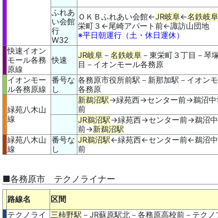
ふれあ
ＯＫＢふれあい会館←
JR岐阜
←
名鉄岐
い会館
栄町３←尾崎アパート前←諏訪山団地
行
※平日朝運行（土・休日運休）
W32
快速イオン
JR岐阜
－
名鉄岐阜
－東栄町３丁目－琴
モール各務
快速
目－イオンモール各務原
原線
イオンモー
番号な
各務原市役所前駅－新那加駅－イオンモ
ル各務原線
し
各務原
新鵜沼駅
→緑苑西→センター前→鵜沼中
前
緑苑八木山
線
JR鵜沼駅
→緑苑西→センター前→鵜沼
前→
新鵜沼駅
緑苑八木山
番号な
JR鵜沼駅
←緑苑西←センター前←鵜沼
線
し
前
■各務原市 テクノライナー
路線名
区間
テクノライ
三柿野駅
－JR蘇原駅北－各務原高校前－テクノ