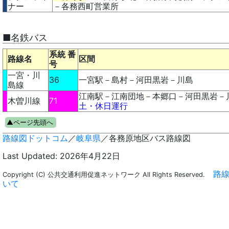
ナー
－各務西町営業所
■名鉄バス
系統 番
路線名
区間
号
一宮・川
36
一宮駅－島村－河田黒岩－川島
島線
江南駅－江南団地－本郷口－河田黒
木曽川線
71
土・休日運行
▲ページ先頭へ
路線図ドットコム
／
岐阜県
／各務原地区バス路線図
Last Updated:
2026年4月22日
路
Copyright (C) 公共交通利用促進ネットワーク All Rights Reserved.
いて