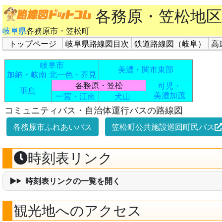
各務原・笠松地
岐阜県
各務原市・笠松町
トップページ
岐阜県路線図目次
鉄道路線図（岐阜）
高
岐阜市
美濃・関市東部
加納・岐南
北一色・芥見
各務原・笠松
可児・
羽島
美濃加茂
一宮・江南
犬山
コミュニティバス・自治体運行バスの路線図
各務原市ふれあいバス
笠松町公共施設巡回町民バス
時刻表リンク
時刻表リンクの一覧を開く
観光地へのアクセス