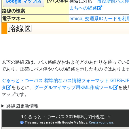
Google マップ
でバス停や
検索に対応
市役所前バス
まちへの経路
路線の検索
電子マネー
emica, 交通系ICカードを利
路線図
以下の路線図は、バス路線がおおよそどのあたりを通ってい
であり、正確にバス停やバスの経路を示したものではありま
ぐるっと・つーバス 標準的なバス情報フォーマット GTFS-J
タ
をもとに、
グーグルマイマップ用KML作成ツール
を使
マップです。
路線図更新情報