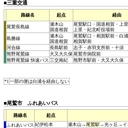
■三重交通
路線名
起点
経由
瀬木山
尾鷲駅口・国道相賀・上
尾鷲長島線
国道相賀
上里・紀北町役場前
瀬木山
尾鷲駅口・相賀駅前・白
島勝線
国道相賀
相賀駅前
河合線
長島駅前
志子・赤羽支所前・十須
熊野尾鷲線
大又大久保
尾鷲市病院前
熊野尾鷲線 快速バス
三交南紀
熊野市駅前・大又大久保
*1
一部の便は白浦を経由しない
■尾鷲市 ふれあいバス
路線名
起点
紀伊松本
瀬木山→
尾鷲駅
→光ヶ丘→イ
ふれあいバス