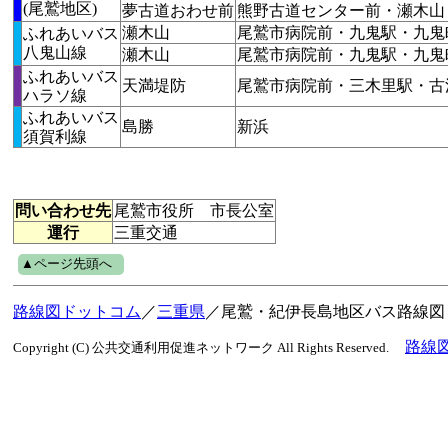
(尾鷲地区)
夢古道おわせ前
熊野古道センター前・瀬木山
瀬木山
尾鷲市病院前・九鬼駅・九鬼
ふれあいバス
八鬼山線
瀬木山
尾鷲市病院前・九鬼駅・九鬼
ふれあいバス
天満堤防
尾鷲市病院前・三木里駅・古
ハラソ線
ふれあいバス
島勝
新浜
須賀利線
問い合わせ先
尾鷲市役所 市長公室
運行
三重交通
▲ページ先頭へ
路線図ドットコム
／
三重県
／尾鷲・紀伊長島地区バス路線図
路線
Copyright (C) 公共交通利用促進ネットワーク All Rights Reserved.