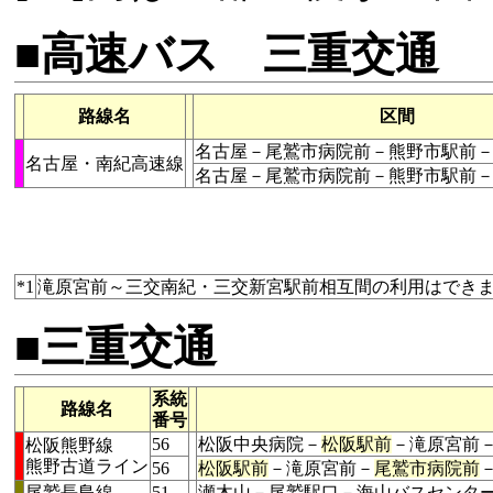
■高速バス 三重交通
路線名
区間
名古屋－尾鷲市病院前－熊野市駅前
名古屋・南紀高速線
名古屋－尾鷲市病院前－熊野市駅前
*1
滝原宮前～三交南紀・三交新宮駅前相互間の利用はでき
■三重交通
系統
路線名
番号
56
松阪中央病院－
松阪駅前
－滝原宮前
松阪熊野線
熊野古道ライン
56
松阪駅前
－滝原宮前－
尾鷲市病院前
尾鷲長島線
51
瀬木山－尾鷲駅口－海山バスセンタ