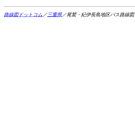
路線図ドットコム
／
三重県
／尾鷲・紀伊長島地区バス路線図