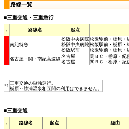
路線一覧
■三重交通・三重急行
.
路線名
起点
松阪中央病院
松阪駅前・栃原・
南紀特急
松阪中央病院
松阪駅前・栃原・
松阪駅前
松阪駅前・栃原・
名古屋
関ＢＣ・栃原・紀
名古屋・関・南紀高速線
名古屋
関ＢＣ・栃原・紀
三重交通の単独運行。
*1
栃原～勝浦温泉相互間の利用はできません。
■三重交通
.
路線名
起点
経由