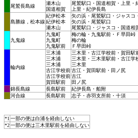
瀬木山
尾鷲駅口・国道相賀・上里・
尾鷲長島線
国道相賀
上里・紀伊長島
紀伊松本
矢の浜・尾鷲駅口・ジャスコ
島勝線，松本線
紀伊松本
矢の浜・尾鷲駅口
瀬木山
尾鷲駅口・ジャスコ・国道相
九鬼町
梅の輪・九鬼駅前・Ｆ早田峠
九鬼線
九鬼町
梅の輪
九鬼駅前
Ｆ早田峠
三木浦
三木里・古江学校前・賀田駅
三木浦
三木里・三木里駅前・古江学
三木浦
三木里
輪内線
古江学校前
古江・賀田駅前・田ノ尻
古江学校前
古江
賀田駅前
田ノ尻
錦長島線
長島駅前
紀伊長島・船附
河合線
長島駅前
志子・赤羽支所前・十須
*1
一部の便は白浦を経由しない
*2
一部の便は三木里駅前を経由しない