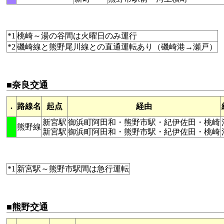
*1
桃崎～湯の谷間は火曜日のみ運行
*2
磯崎線と熊野尾川線との直通運転あり（磯崎港→瀬戸）
■奈良交通
.
路線名
起点
経由
新宮駅
御浜町阿田和・熊野市駅・紀伊佐田・桃崎
熊野線
新宮駅
御浜町阿田和・熊野市駅・紀伊佐田・桃崎
*1
新宮駅～熊野市駅間は急行運転
■熊野交通