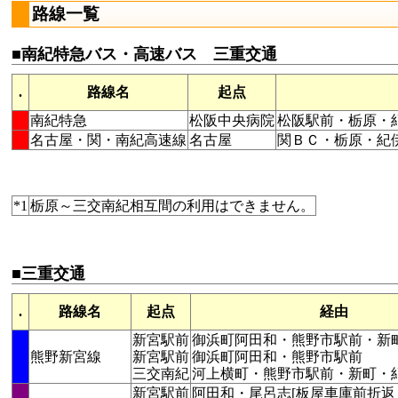
路線一覧
■南紀特急バス・高速バス 三重交通
.
路線名
起点
南紀特急
松阪中央病院
松阪駅前・栃原・
名古屋・関・南紀高速線
名古屋
関ＢＣ・栃原・紀
*1
栃原～三交南紀相互間の利用はできません。
■三重交通
.
路線名
起点
経由
新宮駅前
御浜町阿田和・熊野市駅前・新
熊野新宮線
新宮駅前
御浜町阿田和・熊野市駅前
三交南紀
河上横町・熊野市駅前・新町・
新宮駅前
阿田和・尾呂志[板屋車庫前折返