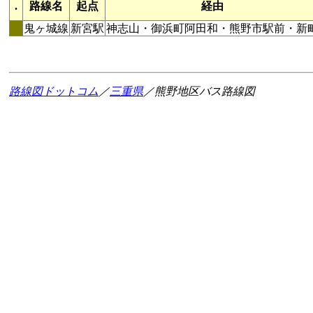
.
路線名
起点
経由
鬼ヶ城線
新宮駅
神志山・御浜町阿田和・熊野市駅前・新
路線図ドットコム
／
三重県
／熊野地区バス路線図