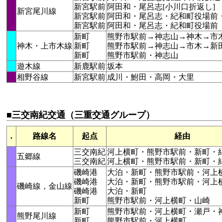
新宮駅前
阿田和・尾呂志[小川口折返し]
新宮尾川線
新宮駅前
阿田和・尾呂志・紀和町役場前
新宮駅前
阿田和・尾呂志・紀和町役場前
新町
熊野市駅前→神志山→神木→市
神木・上市木線
新町
熊野市駅前→神志山→市木→新
新町
熊野市駅前・神志山
遊木線
新鹿駅前
坂本
相野谷線
新宮駅前
成川・鮒田・高岡・大里
■三交南紀交通（三重交通グループ）
.
路線名
起点
経由
三交南紀
河上横町・熊野市駅前・新町・
五郷線
三交南紀
河上横町・熊野市駅前・新町・
磯崎港
大泊・新町・熊野市駅前・河上
磯崎港
大泊・新町・熊野市駅前・河上
磯崎線，金山線
磯崎港
大泊・新町
新町
熊野市駅前・河上横町・山崎
新町
熊野市駅前・河上横町・瀬戸・
熊野尾川線
新町
熊野市駅前・河上横町