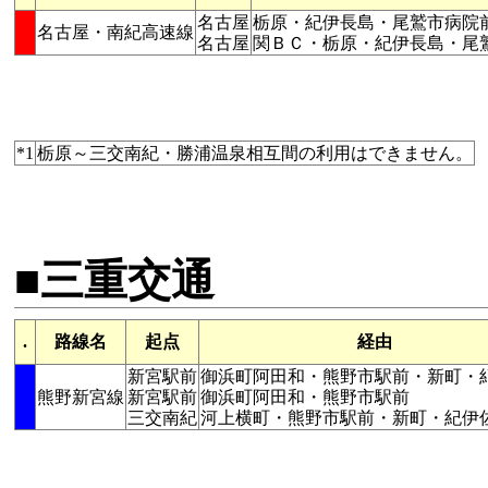
名古屋
栃原・紀伊長島・尾鷲市病院
名古屋・南紀高速線
名古屋
関ＢＣ・栃原・紀伊長島・尾
*1
栃原～三交南紀・勝浦温泉相互間の利用はできません。
■三重交通
.
路線名
起点
経由
新宮駅前
御浜町阿田和・熊野市駅前・新町・
熊野新宮線
新宮駅前
御浜町阿田和・熊野市駅前
三交南紀
河上横町・熊野市駅前・新町・紀伊