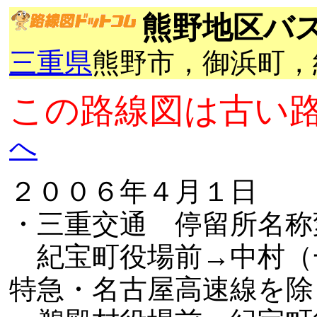
熊野地区バ
三重県
熊野市，御浜町，
この路線図は古い
へ
２００６年４月１日
・三重交通 停留所名称
紀宝町役場前→中村（
特急・名古屋高速線を除