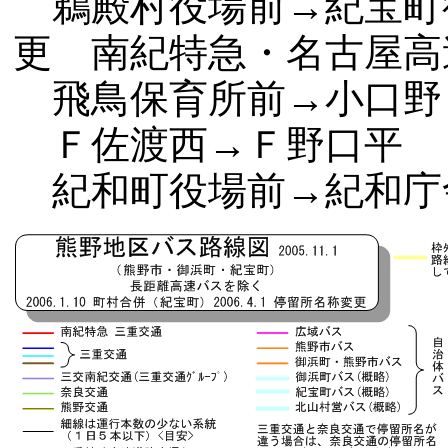
鵜殿村役場前→紀宝町
更 南紀特急・名古屋高
飛鳥保育所前→小口野
Ｆ佐渡西→Ｆ野口平
紀和町役場前→紀和庁