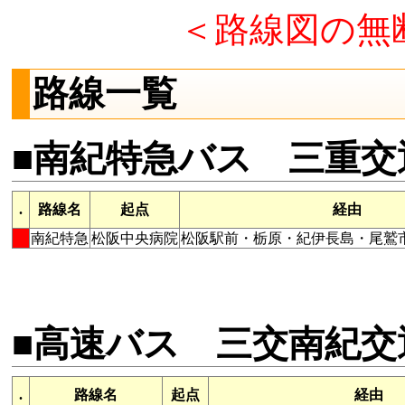
＜路線図の無
路線一覧
■南紀特急バス 三重交
.
路線名
起点
経由
南紀特急
松阪中央病院
松阪駅前・栃原・紀伊長島・尾鷲
■高速バス 三交南紀交
.
路線名
起点
経由