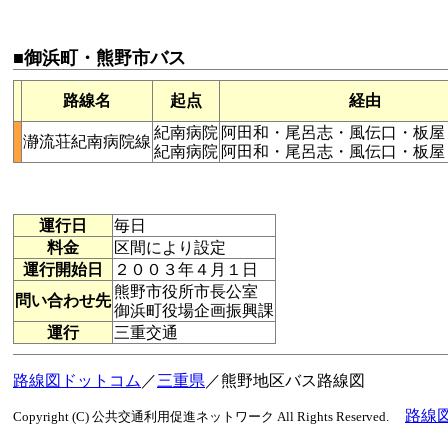
■御浜町・熊野市バス
路線名
起点
経由
紀南病院
阿田和・尾呂志・風伝口・板屋
瀞流荘紀南病院線
紀南病院
阿田和・尾呂志・風伝口・板屋
運行日
毎日
料金
区間により設定
運行開始日
２００３年４月１日
熊野市役所市長公室
問い合わせ先
御浜町役場企画振興課
運行
三重交通
路線図ドットコム
／
三重県
／熊野地区バス路線図
路線
Copyright (C) 公共交通利用促進ネットワーク All Rights Reserved.