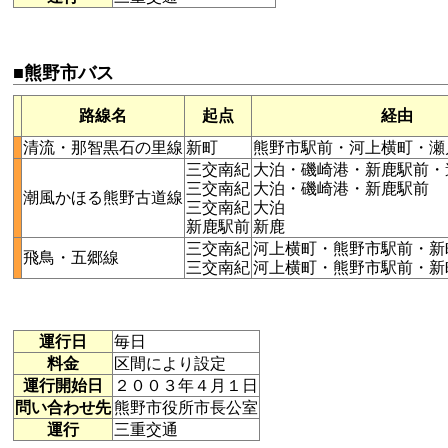
■熊野市バス
路線名
起点
経由
清流・那智黒石の里線
新町
熊野市駅前・河上横町・瀬
三交南紀
大泊・磯崎港・新鹿駅前・
三交南紀
大泊・磯崎港・新鹿駅前
潮風かほる熊野古道線
三交南紀
大泊
新鹿駅前
新鹿
三交南紀
河上横町・熊野市駅前・新
飛鳥・五郷線
三交南紀
河上横町・熊野市駅前・新
運行日
毎日
料金
区間により設定
運行開始日
２００３年４月１日
問い合わせ先
熊野市役所市長公室
運行
三重交通