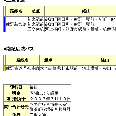
■三重交通
路線名
起点
経由
新宮駅前
御浜町阿田和・熊野市駅前・新町・紀
熊野新宮線
新宮駅前
御浜町阿田和・熊野市駅前
三交南紀
河上横町・熊野市駅前・新町・紀伊佐
■南紀広域バス
路線名
起点
経由
熊野古道瀞流荘線
木本高校
熊野市駅前・河上横町・杉山・
運行日
毎日
料金
区間により設定
運行開始日
２００３年７月１９日
熊野市役所市長公室
問い合わせ先
御浜町役場企画振興課
運行
三重交通