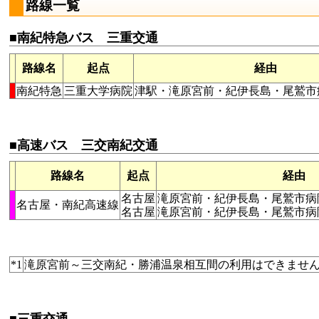
路線一覧
■南紀特急バス 三重交通
路線名
起点
経由
南紀特急
三重大学病院
津駅・滝原宮前・紀伊長島・尾鷲市
■高速バス 三交南紀交通
路線名
起点
経由
名古屋
滝原宮前・紀伊長島・尾鷲市病
名古屋・南紀高速線
名古屋
滝原宮前・紀伊長島・尾鷲市病
*1
滝原宮前～三交南紀・勝浦温泉相互間の利用はできませ