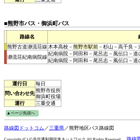
■熊野市バス・御浜町バス
路線名
熊野古道瀞流荘線
木本高校－
熊野市駅前
－杉山－高千良－
紀南病院－阿田和－尾呂志－風伝口－道
瀞流荘紀南病院線
紀南病院－阿田和－尾呂志－風伝口－道
運行日
毎日
熊野市役所
問い合わせ先
御浜町役場
運行
三重交通
▲ページ先頭へ
路線図ドットコム
／
三重県
／熊野地区バス路線図
路線
Copyright (C) 公共交通利用促進ネットワーク All Rights Reserved.