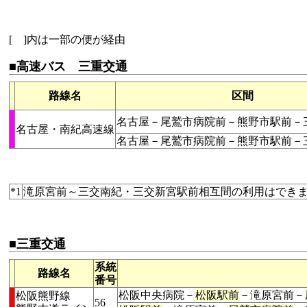
[ ]内は一部の便が経由
■高速バス 三重交通
路線名
区間
名古屋－尾鷲市病院前－熊野市駅前－
名古屋・南紀高速線
名古屋－尾鷲市病院前－熊野市駅前－
*1
滝原宮前～三交南紀・三交新宮駅前相互間の利用はでき
■三重交通
系統
路線名
番号
松阪中央病院－
松阪駅前
－滝原宮前－
松阪熊野線
56