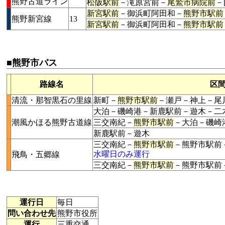
熊野古道ライン
松阪駅前
－滝原宮前－
尾鷲市病院前
－
新宮駅前
－御浜町阿田和－
熊野市駅前
熊野新宮線
13
新宮駅前
－御浜町阿田和－
熊野市駅前
■熊野市バス
路線名
区
清流・那智黒石の里線
新町－
熊野市駅前
－瀬戸－神上－尾
大泊－磯崎港－新鹿駅前－遊木－二
潮風かほる熊野古道線
三交南紀－
熊野市駅前
－大泊－磯崎
新鹿駅前－遊木
三交南紀－
熊野市駅前
－熊野市駅前
水曜日のみ運行
飛鳥・五郷線
三交南紀－
熊野市駅前
－熊野市駅前
運行日
毎日
問い合わせ先
熊野市役所
運行
三重交通