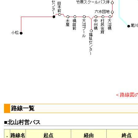
＜路線図
路線一覧
■北山村営バス
.
路線名
起点
経由
終点