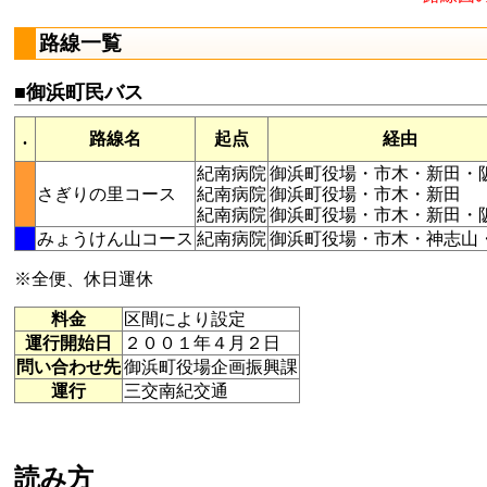
路線一覧
■御浜町民バス
.
路線名
起点
経由
紀南病院
御浜町役場・市木・新田・
さぎりの里コース
紀南病院
御浜町役場・市木・新田
紀南病院
御浜町役場・市木・新田・
みょうけん山コース
紀南病院
御浜町役場・市木・神志山
※全便、休日運休
料金
区間により設定
運行開始日
２００１年４月２日
問い合わせ先
御浜町役場企画振興課
運行
三交南紀交通
読み方