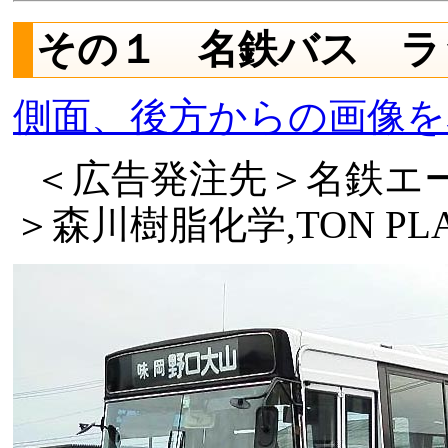
その１ 名鉄バス ラ
側面、後方からの画像を
＜広告発注先＞名鉄エ
＞森川樹脂化学,TON PL